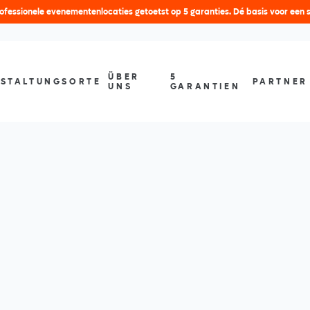
fessionele evenementenlocaties getoetst op 5 garanties. Dé basis voor een 
ÜBER
5
STALTUNGSORTE
PARTNER
UNS
GARANTIEN